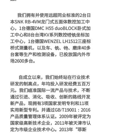
我们拥有并使用远超同业标准的
2
台日
本
SNK RB-4VM
龙门式五面体数控加工中
心，
1
台德国
DMC H55 duoBLOCK
卧式加
工中心和
8
台台湾
KV
系列数控镗铣坐标加
工中心，
1
台德国
WENZEL LH1512
三座标
桥式测量机，以及车、铣、铇、磨床
40
多
台套等生产和检测设备，
已投放国内外市
场
2600
多台。
自成立以来，我们始终站在行业技术
研发的制高点，年均投入研发经费五百万
元。我们瞄准国际一流产品与技术，不断
通过引进、消化、吸收、创新的路线开发
新产品，现拥有
3
项国家发明专利和
11
项
实用新型专利。并通过
GB/T19001
：
2016
产品质量管理体系认证。
2009
年被评定为
国家级高新技术企业
，
2011
年被天津市认
定为市级企业技术中心。2013年“菲斯